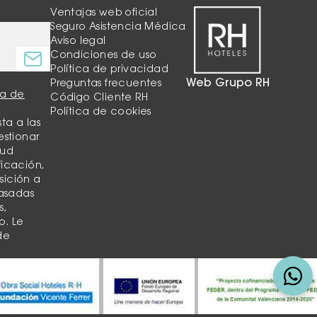
Ventajas web oficial
Seguro Asistencia Médica
Aviso legal
Condiciones de uso
Política de privacidad
Web Grupo RH
Preguntas frecuentes
ca de
Código Cliente RH
Política de cookies
ta a las
estionar
tud
ficación,
sición a
basadas
s,
o. Le
de