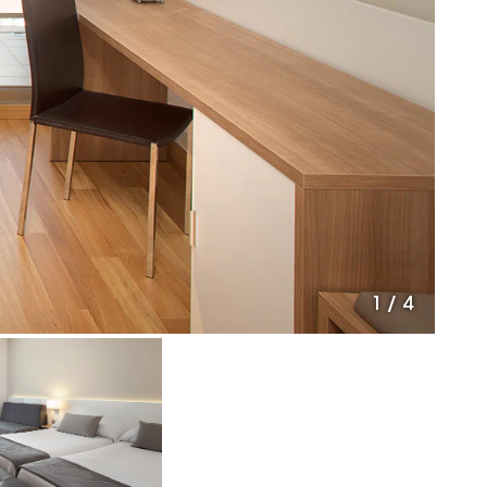
1
/
4