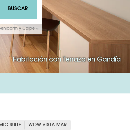
BUSCAR
 Benidorm y Calpe
Habitación con Terraza en Gandía
IC SUITE
WOW VISTA MAR