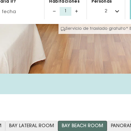
ría ir?
Habitaciones
Personas
Servicio de traslado gratuito*
M
BAY LATERAL ROOM
BAY BEACH ROOM
PANORAM