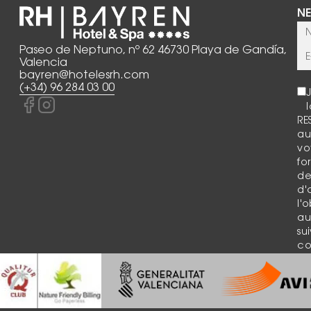
NE
Paseo de Neptuno, nº 62 46730 Playa de Gandía,
Valencia
bayren@hotelesrh.com
(+34) 96 284 03 00
RE
au
vo
fo
de
d'
l'
au
su
co