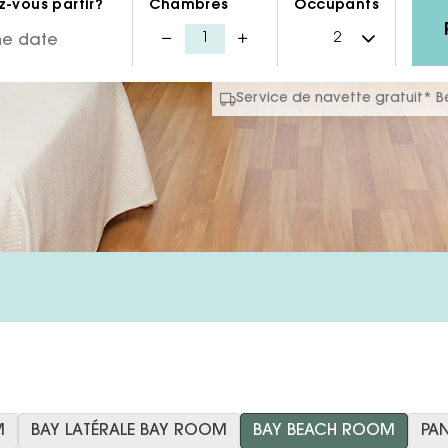
-vous partir?
Chambres
Occupants
Service de navette gratuit* 
M
BAY LATÉRALE BAY ROOM
BAY BEACH ROOM
PA