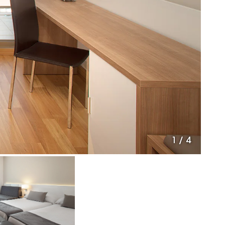
1
/
4