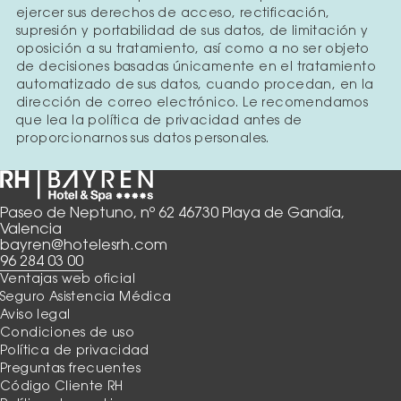
ejercer sus derechos de acceso, rectificación,
supresión y portabilidad de sus datos, de limitación y
oposición a su tratamiento, así como a no ser objeto
de decisiones basadas únicamente en el tratamiento
automatizado de sus datos, cuando procedan, en la
dirección de correo electrónico. Le recomendamos
que lea la política de privacidad antes de
proporcionarnos sus datos personales.
Paseo de Neptuno, nº 62 46730 Playa de Gandía,
Valencia
bayren@hotelesrh.com
96 284 03 00
Ventajas web oficial
Seguro Asistencia Médica
Aviso legal
Condiciones de uso
Política de privacidad
Preguntas frecuentes
Código Cliente RH