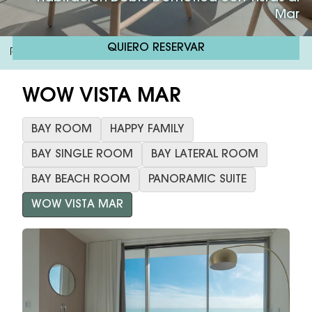
Mar
QUIERO RESERVAR
RH Bayren & Spa
Habitación Wow Vista Mar
/
WOW VISTA MAR
BAY ROOM
HAPPY FAMILY
BAY SINGLE ROOM
BAY LATERAL ROOM
BAY BEACH ROOM
PANORAMIC SUITE
WOW VISTA MAR