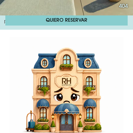
404
QUIERO RESERVAR
RH Bayren & Spa
404
/