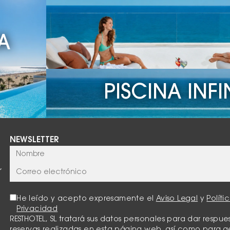
disponibles para estancias
A
adicional tanto para
os, con el fin de mantener
 de reserva, directamente
PISCINA INFI
días en la recepción de la
o: 96 284 03 00, Ext. 3.
stas de amigos. El
sión.
NEWSLETTER
ada la reserva, no se
,
He leído y acepto expresamente el
Aviso Legal
y
Políti
Privacidad
RESTHOTEL, SL tratará sus datos personales para dar respues