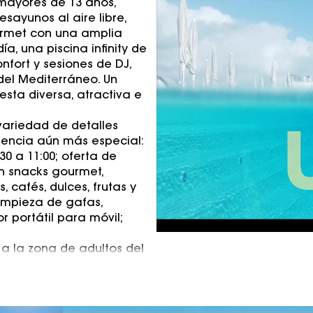
 mayores de 13 años,
sayunos al aire libre,
ourmet con una amplia
a, una piscina infinity de
fort y sesiones de DJ,
 del Mediterráneo. Un
sta diversa, atractiva e
variedad de detalles
iencia aún más especial:
30 a 11:00; oferta de
on snacks gourmet,
, cafés, dulces, frutas y
impieza de gafas,
r portátil para móvil;
a la zona de adultos del
on descuento*, carta de
os espacios del hotel para
la llegada por parte de
a los espacios UNIQ está