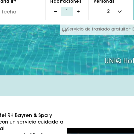
ría ir?
Habitaciones
Personas
Servicio de traslado gratuito*
UNIQ Hot
tel RH Bayren & Spa y
con un servicio cuidado al
al.