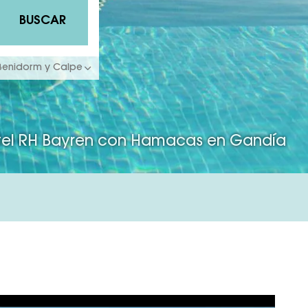
BUSCAR
 Benidorm y Calpe
el RH Bayren con Hamacas en Gandía