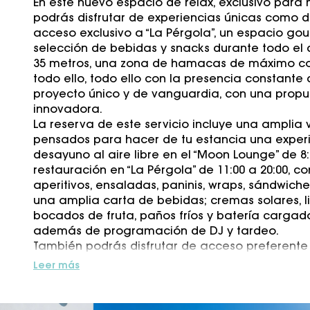
En este nuevo espacio de relax, exclusivo para
podrás disfrutar de experiencias únicas como de
acceso exclusivo a “La Pérgola”, un espacio g
selección de bebidas y snacks durante todo el dí
35 metros, una zona de hamacas de máximo con
todo ello, todo ello con la presencia constante
proyecto único y de vanguardia, con una propue
innovadora.
La reserva de este servicio incluye una amplia 
pensados para hacer de tu estancia una exper
desayuno al aire libre en el “Moon Lounge” de 8:
restauración en “La Pérgola” de 11:00 a 20:00, c
aperitivos, ensaladas, paninis, wraps, sándwiches
una amplia carta de bebidas; cremas solares, l
bocados de fruta, paños fríos y batería cargado
además de programación de DJ y tardeo.
También podrás disfrutar de acceso preferente 
restaurante*, reservas preferentes en el spa c
Leer más
almohadas en la habitación*, acceso a todos l
clientes alojados* y atención personalizada a 
nuestra guest experience*. El acceso exclusivo 