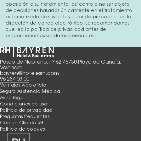
oposición a su tratamiento, así como a no ser objeto
de decisiones basadas únicamente en el tratamiento
automatizado de sus datos, cuando procedan, en la
dirección de correo electrónico. Le recomendamos
que lea la política de privacidad antes de
proporcionarnos sus datos personales.
Paseo de Neptuno, nº 62 46730 Playa de Gandía,
Valencia
bayren@hotelesrh.com
96 284 03 00
Ventajas web oficial
Seguro Asistencia Médica
Aviso legal
Condiciones de uso
Política de privacidad
Preguntas frecuentes
Código Cliente RH
Política de cookies