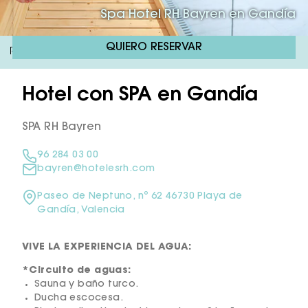
Spa Hotel RH Bayren en Gandía
QUIERO RESERVAR
RH Bayren & Spa
SPA
/
Hotel con SPA en Gandía
SPA RH Bayren
96 284 03 00
bayren@hotelesrh.com
Paseo de Neptuno, nº 62 46730 Playa de
Gandía, Valencia
VIVE LA EXPERIENCIA DEL AGUA:
*Circuito de aguas:
Sauna y baño turco.
Ducha escocesa.