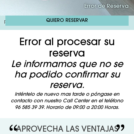
Error de Reserva
QUIERO RESERVAR
RH Bayren & Spa
Reserva
Error De Reserva
/
/
Error al procesar su
reserva
Le informamos que no se
ha podido confirmar su
reserva.
Inténtelo de nuevo mas tarde o póngase en
contacto con nuestro Call Center en el teléfono
96 585 39 39. Horario de 09:00 a 20:00 Horas.
APROVECHA LAS VENTAJAS